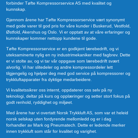
forbinder Tøfte Kompressorservice AS med kvalitet og
kunnskap.
Gjennom årene har Tøfte Kompressorservice vært synonymt
med gode varer til god pris for våre kunder i Buskerud, Vestfold,
Østfold, Akershus og Oslo. Vi er opptatt av at våre erfaringer og
kunnskaper kommer nettopp kundene til gode.
Tøfte Kompressorservice er en godkjent lærebedrift, og vi
uteksaminerte nylig en ny industrimekaniker med fagbrev. Dette
er vi stolte av, og vi tar vår oppgave som lærebedrift svært
alvorlig. Vi har slitedeler og andre kompressordeler lett
tilgjengelig og hjelper deg med god service på kompressorer og
trykkluftapparater fra dyktige medarbeidere.
Vi kvalitetssikrer oss internt, oppdaterer oss selv på ny
teknologi, deltar på kurs og opplæringer og setter stort fokus på
godt renhold, ryddighet og miljøet.
Med årene har vi overtatt Norsk Trykkluft AS, som var et heleid
norsk selskap uten fordyrende mellomledd og er i dag
forhandler av Mark og Pneumatech. Dette er ledende merker
innen trykkluft som står for kvalitet og varighet.