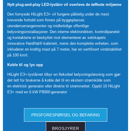
Nytt plug-and-play LED-lystårn vil overleve de tøffeste miljøene
Den fornyede HiLight E3+ vil fungere pålitelig under de mest
krevende forhold som finnes på byggeplasser,
utendørsarrangementer og midlertidige offentlige
belysningsinstallasjoner. Den interne elektronikken, kontrollpanelet
og kontaktene er beskyttet mot elementene av selskapets
innovative HardHat®-kabinett, mens den komplette enheten, som
inkluderer en kraftig mast på 7 meter, har en sertifisert vindstabilitet
på 100 km/t.
Koble til og lys opp
HiLight E3+-lystårnet tilbyr en fleksibel belysningsløsning som gjør
det lett for brukerne å koble det til en ekstern strømkilde som
en elektrisk generator eller direkte til strømnettet. Opptil 10 HiLight
E3+ med en 6 kW P8000-generator
PRISFORESPØRSEL OG BEFARING
BROSJYRER