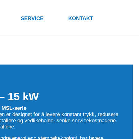
SERVICE
KONTAKT
– 15 kW
g MSL-serie
 er designet for å levere konstant trykk, redusere
stallere og vedlikeholde, senke servicekostnadene
allene.
ndre energi enn stempelteknologi, har lavere