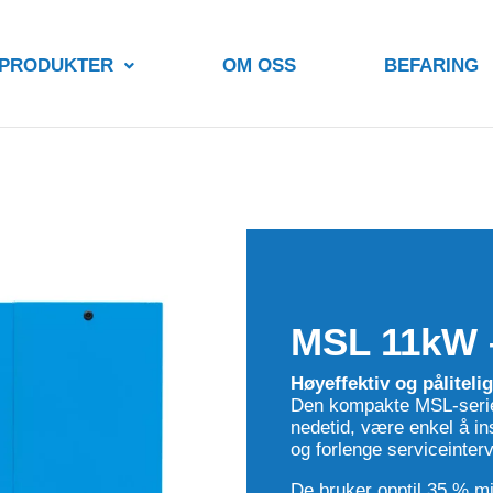
 PRODUKTER
OM OSS
BEFARING
MSL 11kW 
Høyeffektiv og påliteli
Den kompakte MSL-serien
nedetid, være enkel å in
og forlenge serviceinterv
De bruker opptil 35 % mi