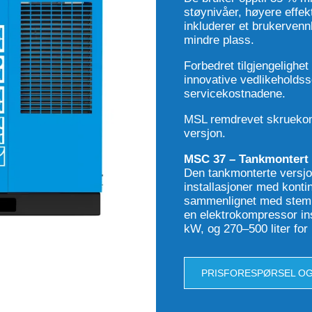
støynivåer, høyere effekt
inkluderer et brukervennl
mindre plass.
Forbedret tilgjengelighet
innovative vedlikeholdss
servicekostnadene.
MSL remdrevet skruekompr
versjon.
MSC 37 –
Tankmontert
Den tankmonterte versjon
installasjoner med kontin
sammenlignet med stemp
en elektrokompressor inst
kW, og 270–500 liter for
PRISFORESPØRSEL OG