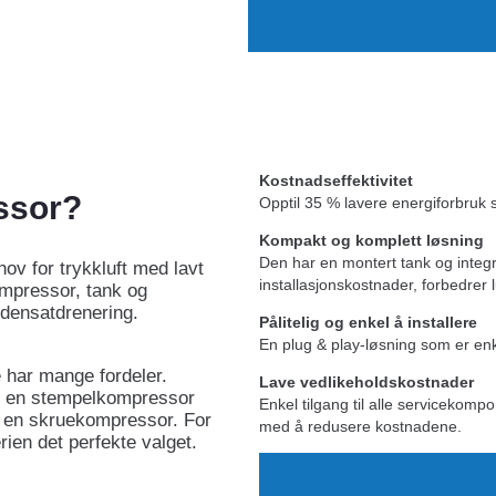
Kostnadseffektivitet
ssor?
Opptil 35 % lavere energiforbruk
Kompakt og komplett løsning
Den har en montert tank og integre
ov for trykkluft med lavt
installasjonskostnader, forbedrer 
mpressor, tank og
densatdrenering.
Pålitelig og enkel å installere
En plug & play-løsning som er enke
har mange fordeler.
Lave vedlikeholdskostnader
il en stempelkompressor
Enkel tilgang til alle servicekompo
il en skruekompressor. For
med å redusere kostnadene.
ien det perfekte valget.