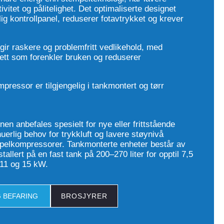
ivitet og pålitelighet. Det optimaliserte designet
ig kontrollpanel, reduserer fotavtrykket og krever
 gir raskere og problemfritt vedlikehold, med
ett som forenkler bruken og reduserer
essor er tilgjengelig i tankmontert og tørr
en anbefales spesielt for nye eller frittstående
uerlig behov for trykkluft og lavere støynivå
elkompressorer. Tankmonterte enheter består av
allert på en fast tank på 200–270 liter for opptil 7,5
 11 og 15 kW.
 BEFARING
BROSJYRER