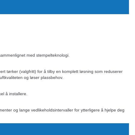
 sammenlignet med stempelteknologi.
rt tørker (valgfritt) for å tilby en komplett løsning som reduserer
luftkvaliteten og løser plassbehov.
l å installere.
nenter og lange vedlikeholdsintervaller for ytterligere å hjelpe deg