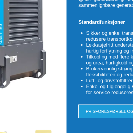
sammenlignbare generat
Standardfunksjoner
Sikker og enkel tran
redusere transportko
Lekkasjefritt underst
hurtig forflytning og 
Tilkobling med flere k
og urea, hurtigkoblin
Brukervennlig strømp
fleksibiliteten og red
Luft- og drivstoffiltr
Enkel og tilgjengelig
for service reduseres
PRISFORESPØRSEL OG