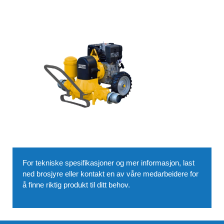
For tekniske spesifikasjoner og mer informasjon, last
ned brosjyre eller kontakt en av våre medarbeidere for
å finne riktig produkt til ditt behov.