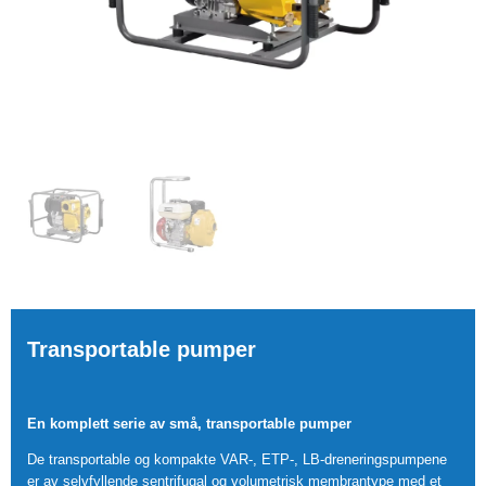
Transportable pumper
En komplett serie av små, transportable pumper
De transportable og kompakte VAR-, ETP-, LB-dreneringspumpene
er av selvfyllende sentrifugal og volumetrisk membrantype med et